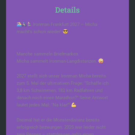
Details
Ironman Frankfurt 2027 – Micha
macht's schon wieder!
Manche sammeln Briefmarken.
Micha sammelt Ironman-Langdistanzen.
2027 stellt sich unser Ironman Micha bereits
zum 5. Mal der ultimativen Frage: "Schaffe ich
3,8 km Schwimmen, 182 km Radfahren und
danach noch einen Marathon?" Seine Antwort
lautet jedes Mal: "Na klar!"
Dreimal hat er die Monsterdistanz bereits
erfolgreich bezwungen. 2025 war leider nicht
sein Rennen – stattdessen gab's einen