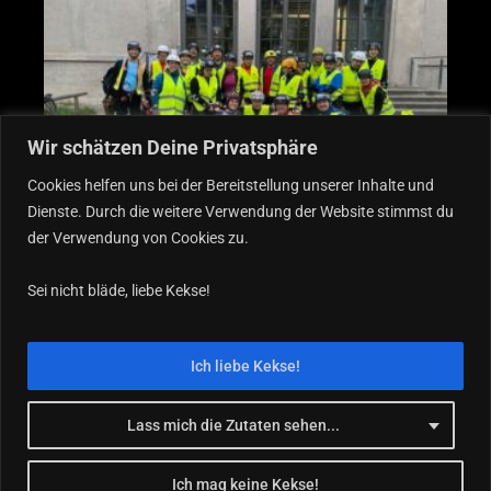
Wir schätzen Deine Privatsphäre
Cookies helfen uns bei der Bereitstellung unserer Inhalte und
Dienste. Durch die weitere Verwendung der Website stimmst du
der Verwendung von Cookies zu.
F
I
Sei nicht bläde, liebe Kekse!
a
n
c
s
Ich liebe Kekse!
e
t
b
a
o
g
Lass mich die Zutaten sehen...
o
r
k
a
Ich mag keine Kekse!
blader-blader.de 2025 © Michael Wagner sup.
IT-Stoll