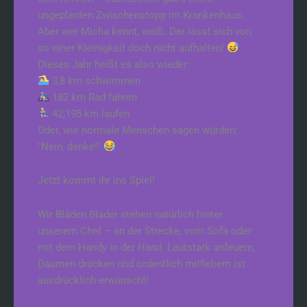
ungeplanten Zwischenstopp im Krankenhaus.
Aber wer Micha kennt, weiß: Der lässt sich von
so einer Kleinigkeit doch nicht aufhalten!
Dieses Jahr heißt es also wieder:
3,8 km schwimmen
182 km Rad fahren
42,195 km laufen
Oder, wie normale Menschen sagen würden:
"Nein, danke!"
Jetzt kommt ihr ins Spiel!
Wir Bläden Blader stehen natürlich hinter
unserem Chef – an der Strecke, vom Sofa oder
mit dem Handy in der Hand. Lautstark anfeuern,
Daumen drücken und ordentlich mitfiebern ist
ausdrücklich erwünscht!