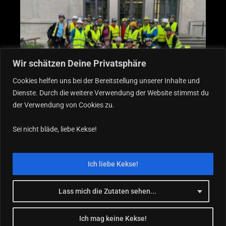
Wir schätzen Deine Privatsphäre
Cookies helfen uns bei der Bereitstellung unserer Inhalte und
Dienste. Durch die weitere Verwendung der Website stimmst du
der Verwendung von Cookies zu.
F
I
Sei nicht bläde, liebe Kekse!
a
n
c
s
Ich liebe Kekse!
e
t
b
a
o
g
Lass mich die Zutaten sehen...
o
r
k
a
Ich mag keine Kekse!
blader-blader.de 2025 © Michael Wagner sup.
IT-Stoll